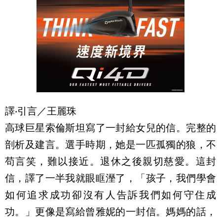
譯‧引言／王麗珠
高球巨星索倫斯坦寫了一封給女兒的信。完整的
剖析及建言。選手時期，她是一匹孤獨的狼，不
苟言笑，難以接近。退休之後親切慈愛。這封
信，譯了一半我就眼眶溼了，「孩子，我們學會
如何追求成功卻沒有人告訴我們如何守住成
功。」更像是寫給曾雅妮的一封信。媽媽的話，