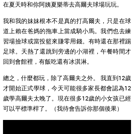
在夏天時和你阿姨夏樂蒂去高爾夫球場玩玩。
我和我的妹妹根本不是真的打高爾夫，只是在球
道上賴在爸媽的拖車上當成騎小馬。我們也去練
習場撿球或當投籃來賺零用錢。有時還在那裡踢
足球。天熱了還跳到旁邊的小湖裡，午餐時間才
回到會館裡，有飯吃還有冰淇淋。
總之，什麼都玩，除了高爾夫之外。 我直到12歲
才開始正式學球，今天可能很多家長都會認為12
歲學高爾夫太晚了。現在很多12歲的小女孩已經
可以平標準桿了。（我待會告訴你那個後果）