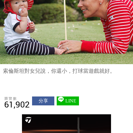
索倫斯坦對女兒說，你還小，打球當遊戲就好。
瀏覽數
分享
LINE
61,902