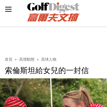
首頁
»
高壇動態
»
高球人物
索倫斯坦給女兒的一封信