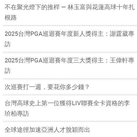
不在聚光燈下的推桿 — 林玉富與花蓮高球十年扎
根路
2025台灣PGA巡迴賽年度新人獎得主：謝霆葳專
訪
2025台灣PGA巡迴賽年度三大獎得主：王偉軒專
訪
次巡賽打一週，要花你多少錢？
台灣高球史上第一位獲得LIV聯賽全卡資格的李
玠柏專訪
全球途徑加速亞洲人才脫穎而出