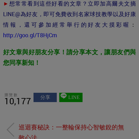
►
想常常看到這些好看的文章？立即加高爾夫文摘
LINE@為好友，即可免費收到名家球技教學以及好康
情報，還可參加經常舉行的好友大摸彩喔
：
http://goo.gl/T8HjCm
好文章與好朋友分享！請分享本文，讓朋友們與
您同享新知！
瀏覽數
分享
LINE
10,177
巡迴賽秘訣：一整輪保持心智敏銳的無
敵心法