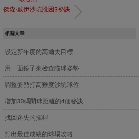
傑森‧戴伊沙坑脫困3祕訣
相關文章
設定新年度的高爾夫目標
用一面鏡子來檢查瞄球姿勢
調整姿勢打高難度沙坑球位
增加30碼開球距離的4個秘訣
找回迷失的揮桿
打出最佳成績的球場攻略