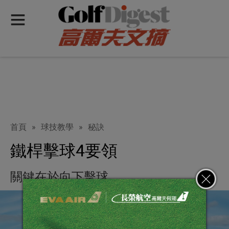
首頁
»
球技教學
»
秘訣
鐵桿擊球4要領
關鍵在於向下擊球