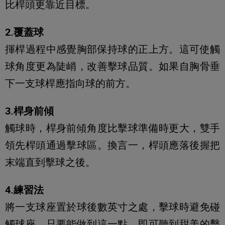
比桿頭更靠近目標。
2.覆蓋球
揮桿過程中感覺胸部保持球的正上方。這可使觸
球角度更為陡峭，改善擊球品質。如果自胸骨垂
下一支球桿應指向球的前方。
3.桿身前傾
觸球時，桿身前傾角度比擊球準備時更大，雙手
領先桿頭通過擊球區。換言一，桿頭應落後握把
末端直到擊球之後。
4.練習法
將一支球座置於球後數英寸之處，擊球時避免碰
觸球座。只要能做到這一點，即可聽到甜美的擊