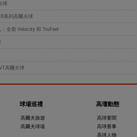
爾夫球
ur B系列高爾夫球
新 Velocity 和 TruFeel
市
 V1高爾夫球
球場巡禮
高壇動態
高爾夫旅遊
高球要聞
高爾夫球場
高球賽事
高球人物