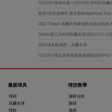
TITLEIST發佈全新一代TOUR SPEED高
老虎+狄尚波聯手 推全新Bridgestone To
2022 Titleist 高爾夫球家族歡迎新成員加入：全
Titleist第三代AVX高爾夫球2022/2/21上
2021球具龍虎榜：高爾夫球
TITLEIST推出革命性的雷達捕捉技術PRO
最新球具
球技教學
球桿
揮桿分析
高爾夫球
開球
球鞋
推桿