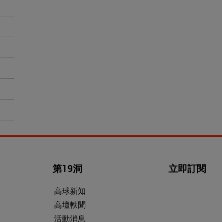
第19洞
立即訂閱
高球新知
高壇軼聞
活動消息