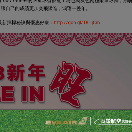
66-77-88-99的限量球號搭配上粉色與灰色兩種限量球帽，期
旺」，讓自己的成績更加突飛猛進，鴻運一整年。
到最新揮桿秘訣與優惠好康：
http://goo.gl/T8HjCm