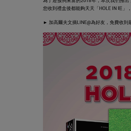
為了迎接狗來富的2018年，本次我們推出了
您收到禮盒後都能夠天天「HOLE IN 
► 加高爾夫文摘LINE@為好友，免費收