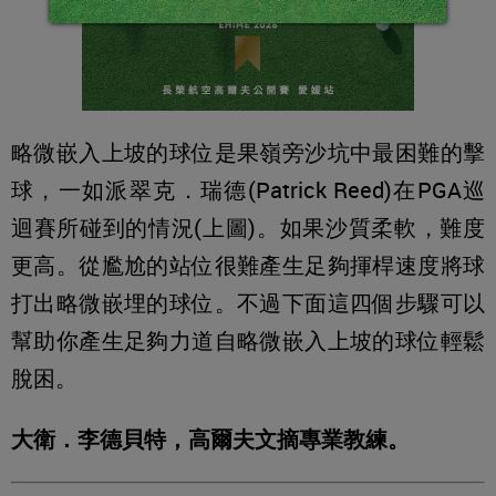
略微嵌入上坡的球位是果嶺旁沙坑中最困難的擊
球，一如派翠克．瑞德(Patrick Reed)在PGA巡
迴賽所碰到的情況(上圖)。如果沙質柔軟，難度
更高。從尷尬的站位很難產生足夠揮桿速度將球
打出略微嵌埋的球位。不過下面這四個步驟可以
幫助你產生足夠力道自略微嵌入上坡的球位輕鬆
脫困。
大衛．李德貝特，高爾夫文摘專業教練。