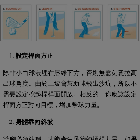
設定桿面方正
除非小白球嵌埋在唇緣下方，否則無需刻意拉高
出球角度。由於上坡會幫助球飛出沙坑，所以不
需要設定挖起桿桿面開放。相反的，你應該設定
桿面方正對向目標，增加擊球力量。
身體靠向斜坡
雙腳必須站穩，才能產生足夠的揮桿力量。如果