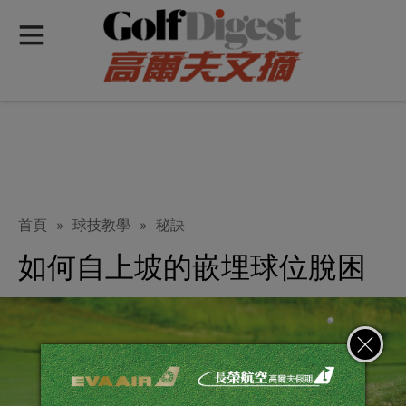
首頁
»
球技教學
»
秘訣
如何自上坡的嵌埋球位脫困