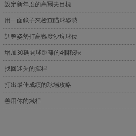
設定新年度的高爾夫目標
用一面鏡子來檢查瞄球姿勢
調整姿勢打高難度沙坑球位
增加30碼開球距離的4個秘訣
找回迷失的揮桿
打出最佳成績的球場攻略
善用你的鐵桿