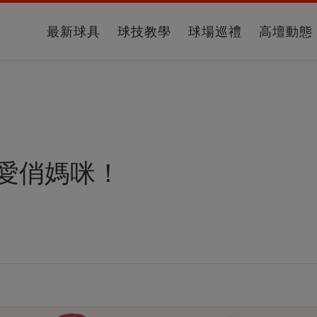
最新球具
球技教學
球場巡禮
高壇動態
F最愛俏媽咪！