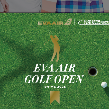
起高喊：「媽咪我愛妳！」。
可現抵$500，凡消費還可以$150超低優惠價加購「兔頭隱形
力俏媽咪！最吸睛的商品、最優惠的活動，都在PLAYBOY GOLF
友們與您同享新知！