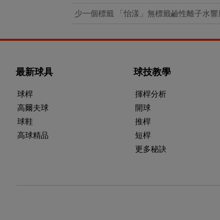
少一個標籤 「怡漾」無標籤鹼性離子水響
最新球具
球技教學
球桿
揮桿分析
高爾夫球
開球
球鞋
推桿
高球精品
短桿
更多秘訣