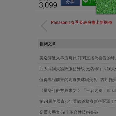
分享
LINE
3,099
Panasonic春季發表會推出新機種
相關文章
美巡賽進入串流時代 訂閱直播為喜愛的球
亞太高爾夫護照服務升級 更名環宇高爾夫
值得專程前來的高爾夫球場美食 - 古斯托
《量身訂做方興未艾 》「王者之劍」Basi
第74屆美國青少年業餘錦標賽新科冠軍丁文一加
高爾夫手套 瑞士革命性技術突破