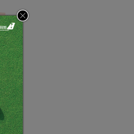
氣墊
，趕