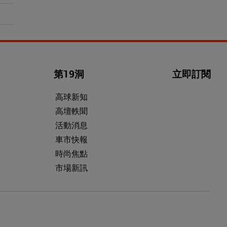
第19洞
立即訂閱
高球新知
高壇軼聞
活動消息
車市快報
時尚焦點
市場新訊