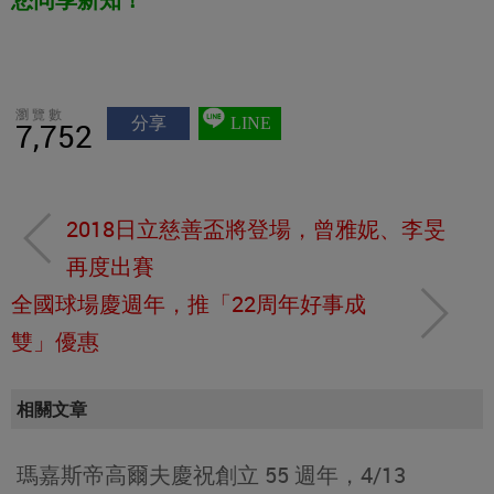
瀏覽數
分享
LINE
7,752
2018日立慈善盃將登場，曾雅妮、李旻
再度出賽
全國球場慶週年，推「22周年好事成
雙」優惠
相關文章
瑪嘉斯帝高爾夫慶祝創立 55 週年，4/13