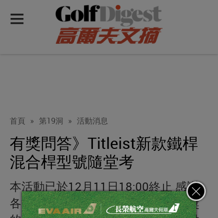
首頁
»
第19洞
»
活動消息
有獎問答》Titleist新款鐵桿
混合桿型號隨堂考
本活動已於12月11日18:00終止 感謝
各方粉絲熱烈的參與 也恭喜所有獲獎