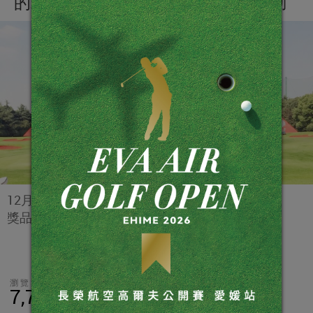
的粉絲們 也敬請各位期待下次的活動
12月11日18:00前回答，就有機會贏取Titleist精美
獎品。
瀏覽數
分享
LINE
7,752