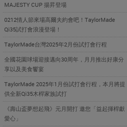
MAJESTY CUP 揚昇登場
0212情人節來場高爾夫約會吧！TaylorMade
Qi35試打會浪漫登場！
TaylorMade台灣2025年2月份試打會行程
全國花園球場迎接邁向30周年，月月推出好康分
享以及美食饗宴
TaylorMade 2025年1月份試打會行程，本月將提
供全新Qi35木桿家族試打
《壽山盃夢想起飛》元月開打 邀您「益起揮桿獻
愛心」