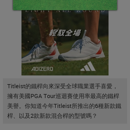
Titleist的鐵桿向來深受全球職業選手喜愛，
擁有美國PGA Tour巡迴賽使用率最高的鐵桿
美譽。你知道今年Titleist所推出的6種新款鐵
桿、以及2款新款混合桿的型號嗎？