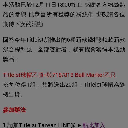
本活動已於12月11日18:00終止 感謝各方粉絲熱
烈的參與 也恭喜所有獲獎的粉絲們 也敬請各位
期待下次的活動
回答今年Titleist所推出的6種新款鐵桿與2款新款
混合桿型號，全部答對者，就有機會獲得本活動
獎品：
Titleist球帽乙頂+與718/818 Ball Marker乙只
※每位得1組，共將送出20組；Titleist球帽為隨
機出貨。
參加辦法
1 請加Titleist Taiwan LINE@ ►
點此加入