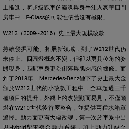
上推進，將超級跑車的靈魂與身手注入豪華四門
房車中，E-Class的可能性依舊沒有極限。
W212（2009~2016）史上最大規模改款
持續發掘可能、拓展新領域，到了W212世代仍
未停止。四圓燈概念不變，但卻以更具稜角的姿
態現身，匹配車身更為俐落與肌肉感的線條。而
到了2013年，Mercedes-Benz砸下了史上最大金
額於W212世代的小改款工程中，全車超過三千
種項目的提升，外觀上的改變顯而易見，不僅頭
燈在W210世代後首度整合，並提供兩種水箱罩
選擇。動力面更有大幅改變，第一次於車系中出
現Hybrid柴電複合動力系統，加上動力升級至