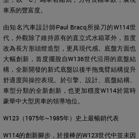
車系的豐富度。
由知名汽車設計師Paul Bracq所操刀的W114世
代，外觀除了維持原有的直立式水箱罩外，首度
改為長方形頭燈造型，更具現代感。底盤方面也
大幅創新，首度擺脫自W136世代沿用的底盤結
構，全新開發的新式底盤以後半拖曳臂結構提升
舒適度與操控表現。於引擎、設計、底盤結構、
車型分類的全新創新，也更加穩度W114於當時
豪華中大型房車的領導地位。
W123（1975年~1985年）史上最暢銷代表
W114的創新腳步，於接棒的W123世代中並未因