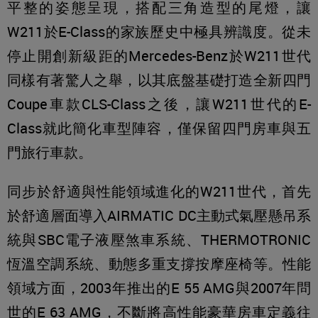
平整的姿態呈現，搭配三角造型的尾燈，讓
W211於E-Class的家族歷史中極具辨識度。從未
停止開創新級距的Mercedes-Benz於W211世代
同樣有著驚人之舉，以其底盤基礎打造全新四門
Coupe車款CLS-Class之後，讓W211世代的E-
Class就此簡化車型陣容，僅保留四門房車與五
門旅行車款。
同步於舒適與性能領域進化的W211世代，首先
於舒適層面導入AIRMATIC DC主動式氣壓懸吊系
統與SBC電子液壓煞車系統、THERMOTRONIC
恆溫空調系統、動態多重支撐按摩座椅等。性能
領域方面，2003年推出的E 55 AMG與2007年問
世的E 63 AMG，不斷將高性能豪華房車定義往