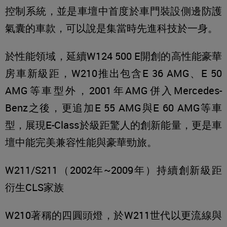
控制系統，並是車壇中首度於車門裝設側邊防護
氣囊的車款，可以說是集當時先進科技於一身。
於性能領域，延續W124 500 E開創的高性能豪華
房車新級距，W210推出包含E 36 AMG、E 50
AMG等車型外，2001年AMG併入Mercedes-
Benz之後，更追加E 55 AMG與E 60 AMG等車
型，展現E-Class於級距驚人的創新能量，更是車
壇中能完美兼容性能與豪華勁旅。
W211/S211（2002年~2009年）持續創新級距
衍生CLS家族
W210著稱的四圓頭燈，於W211世代以更流線與