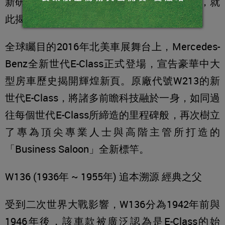
新研發創立的W120車型承接著W136的衣缽，就
此揭開史上最強豪華中大型房車歷史序章。
全球矚目的2016年北美車展舞台上，Mercedes-
Benz全新世代E-Class正式登場，宣告豪華中大
型房車歷史揭開輝煌新頁。原廠代號W213的新
世代E-Class，將諸多前瞻科技融於一身，如同過
往每個世代E-Class所締造的里程碑般，再次樹立
了專為頂尖專業人士與高階主管所打造的
「Business Saloon」全新標竿。
W136 (1936年 ~ 1955年) 追本溯源 經典之父
受到二次世界大戰影響，W136分為1942年前與
1946年後，該車款被廣泛認為是E-Class的始