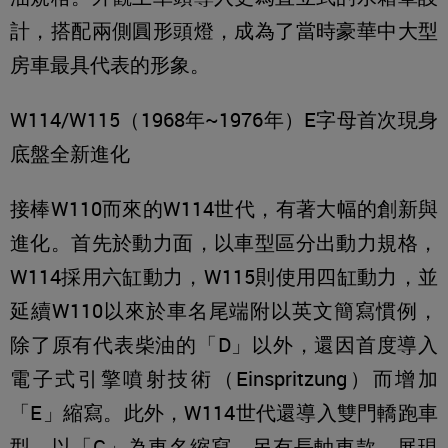
計，搭配兩側圓形頭燈，成為了當時豪華中大型
房車最具代表的形象。
W114/W115（1968年~1976年）E字母首次現身
底盤全新進化
接棒W110而來的W114世代，有著大幅的創新與
進化。首先於動力面，以車型區分出動力規格，
W114採用六缸動力，W115則使用四缸動力，並
延續W110以來於車名尾端附以英文簡寫慣例，
除了原有代表柴油的「D」以外，還因首度導入
電子式引擎噴射技術（Einspritzung）而增加
「E」縮寫。此外，W114世代還導入雙門轎跑車
型，以「C」為車名縮寫，另有長軸車款，展現