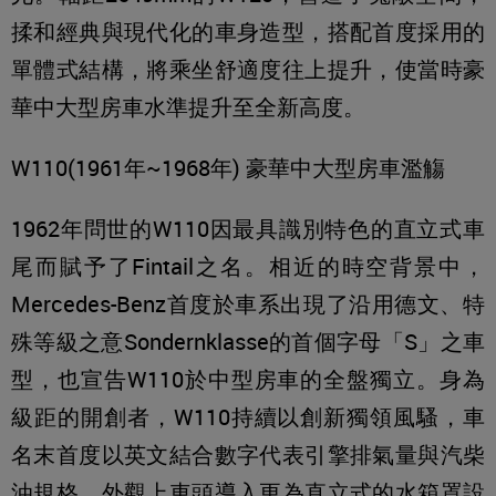
揉和經典與現代化的車身造型，搭配首度採用的
單體式結構，將乘坐舒適度往上提升，使當時豪
華中大型房車水準提升至全新高度。
W110(1961年~1968年) 豪華中大型房車濫觴
1962年問世的W110因最具識別特色的直立式車
尾而賦予了Fintail之名。相近的時空背景中，
Mercedes-Benz首度於車系出現了沿用德文、特
殊等級之意Sondernklasse的首個字母「S」之車
型，也宣告W110於中型房車的全盤獨立。身為
級距的開創者，W110持續以創新獨領風騷，車
名末首度以英文結合數字代表引擎排氣量與汽柴
油規格。外觀上車頭導入更為直立式的水箱罩設