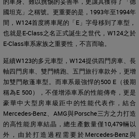
的車身、難以挑惕的妥善率，更讓其獲得了「德
國坦克」之稱號。更重要的是，1993年至1994年
間，W124首度將車尾的「E」字母移到了車型，
也就是E-Class之名正式誕生之世代，W124之於
E-Class車系家族之重要性，不言而喻。
延續W123的多元車型，W124提供四門房車、長
軸四門房車、雙門轎跑、五門旅行車款外，更增
加雙門敞蓬車型。而車系最強悍的500 E（後期
稱為E 500），不僅增添車系的性能傳奇，更是
豪華中大型房車級距中的性能代表作，結合
Mercedes-Benz、AMG與Porsche三方之力打造
的高性能房車結晶，總生產數量僅10,479輛以
外，由於打造過程需要於Mercedes-Benz與