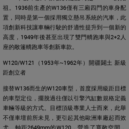
祖。1936前生產的W136僅有三廂四門的車身配
置，同時是第一個採用獨立懸吊系統的汽車，此
項創新科技讓車輛行駛的舒適性提升到一個新的
高度，1949年後甚至出現了雙門轎跑車與2+2人
座的敞篷轎跑車等創新車款。
W120/W121（1953年~1962年）開疆闢土 新級
距創立者
接替W136而生的W120車型，首度採用級距目標
的車型定位，擺脫過往僅以引擎汽缸數規格定義
車輛等級的方式。目標頂級專業人士而來，此舉
不僅車壇前所未見，更引起其他歐洲車廠起而效
尤。軸距2649mm的W120，營造了寬敞空間，