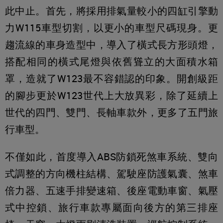
此中止。首先，將採用排氣量較小的四缸引擎動
力W115車型切割，以更小的車型尺碼現身。更
趨流線的車身造型中，導入了橫式長方形頭燈，
搭配相同的橫式尾燈與依舊聳立的大面積水箱
罩，造就了W123最不容錯認的印象。開創級距
的腳步更於W123世代上大放異彩，除了延續上
世代的四門、雙門、長軸車款外，更多了五門旅
行車型。
不僅如此，首度導入ABS防鎖死煞車系統、雙向
式調整的方向機柱結構、駕駛座防護氣囊、煞車
倍力器、五速手排變速箱、後座電動車窗、氣壓
式中控鎖、旅行車款專屬面向後方的第三排座