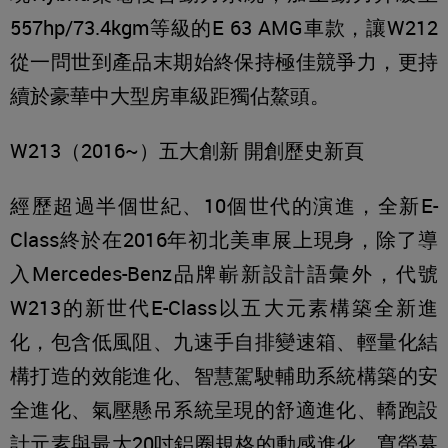
557hp/73.4kgm等級的E 63 AMG車款，讓W212
從一問世到產品末期始終保持極佳競爭力，更持
續於豪華中大型房車級距獨佔鰲頭。
W213（2016~）五大創新 開創歷史新頁
經歷超過半個世紀、10個世代的演進，全新E-
Class終於在2016年初北美車展上現身，除了導
入Mercedes-Benz品牌嶄新設計語彙外，代號
W213的新世代E-Class以五大元素構築全新進
化，包含低風阻、九速手自排變速箱、輕量化結
構打造的效能進化、智慧駕駛輔助系統構築的安
全進化、氣壓懸吊系統呈現的舒適進化、轎跑設
計元素與最大20吋鋁圈規格的動感進化、寬螢幕