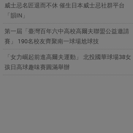
威士忌名匠退而不休 催生日本威士忌社群平台
「韻IN」
第一屆「臺灣百年六中高校高爾夫聯盟公益邀請
賽」 190名校友齊聚南一球場尬球技
「女力崛起前進高爾夫運動」 北投國華球場38女
孩日高球趣味賽圓滿舉辦