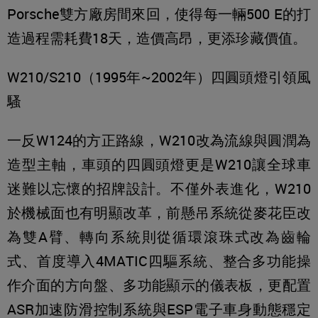
Porsche雙方廠房間來回，使得每一輛500 E的打
造過程需耗費18天，造價高昂，更添珍藏價值。
W210/S210（1995年~2002年）四圓頭燈引領風
騷
一反W124的方正路線，W210改為流線與圓潤為
造型主軸，車頭的四圓頭燈更是W210讓全球車
迷難以忘懷的招牌設計。不僅外表進化，W210
於機械面也有明顯改革，前懸吊系統從麥花臣改
為雙A臂、轉向系統則從循環滾珠式改為齒輪
式、首度導入4MATIC四驅系統、整合多功能操
作介面的方向盤、多功能顯示的儀表板，更配置
ASR加速防滑控制系統與ESP電子車身動態穩定