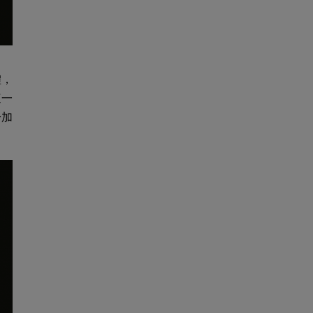
體，
這一
於加