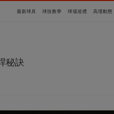
最新球具
球技教學
球場巡禮
高壇動態
桿秘訣