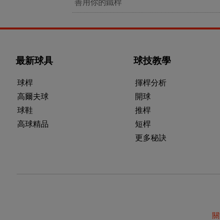
善用你的鐵桿
最新球具
球技教學
球桿
揮桿分析
高爾夫球
開球
球鞋
推桿
高球精品
短桿
更多秘訣
關