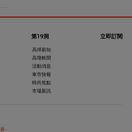
第19洞
立即訂閱
高球新知
高壇軼聞
活動消息
車市快報
時尚焦點
市場新訊
招募