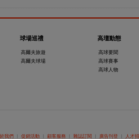
球場巡禮
高壇動態
高爾夫旅遊
高球要聞
高爾夫球場
高球賽事
高球人物
於我們
|
促銷活動
|
顧客服務
|
雜誌訂閱
|
廣告刊登
|
人才