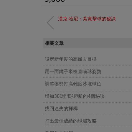
漢克‧哈尼：紮實擊球的秘訣
相關文章
設定新年度的高爾夫目標
用一面鏡子來檢查瞄球姿勢
調整姿勢打高難度沙坑球位
增加30碼開球距離的4個秘訣
找回迷失的揮桿
打出最佳成績的球場攻略