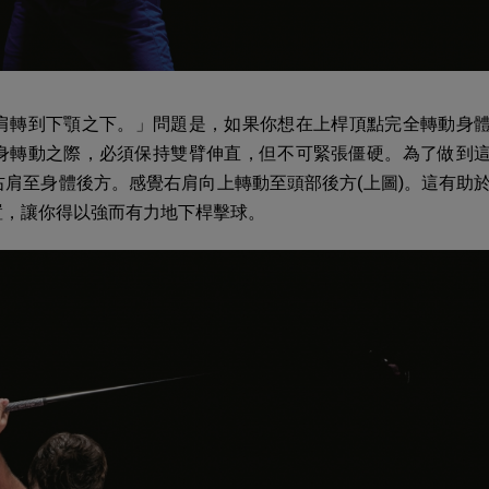
肩轉到下顎之下。」問題是，如果你想在上桿頂點完全轉動身
身轉動之際，必須保持雙臂伸直，但不可緊張僵硬。為了做到
肩至身體後方。感覺右肩向上轉動至頭部後方(上圖)。這有助
置，讓你得以強而有力地下桿擊球。