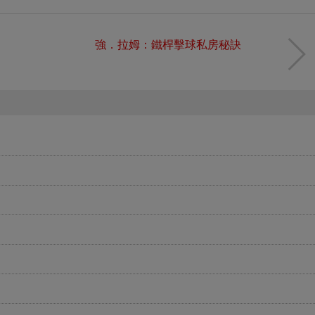
強．拉姆：鐵桿擊球私房秘訣