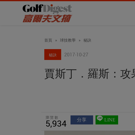
首頁
»
球技教學
»
秘訣
2017-10-27
秘訣
賈斯丁．羅斯：攻
瀏覽數
分享
LINE
5,934