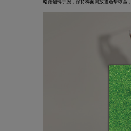
略微翻轉手腕，保持桿面開放通過擊球區