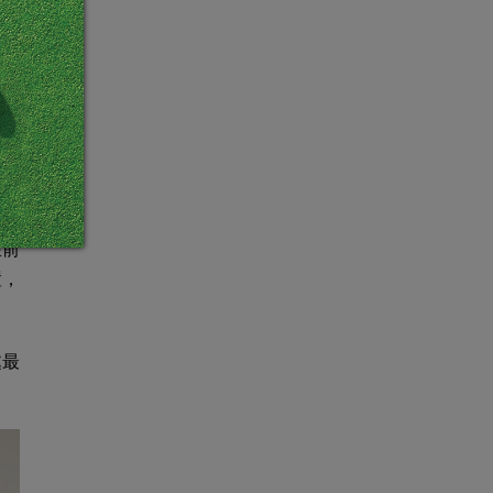
在前
置，
處最