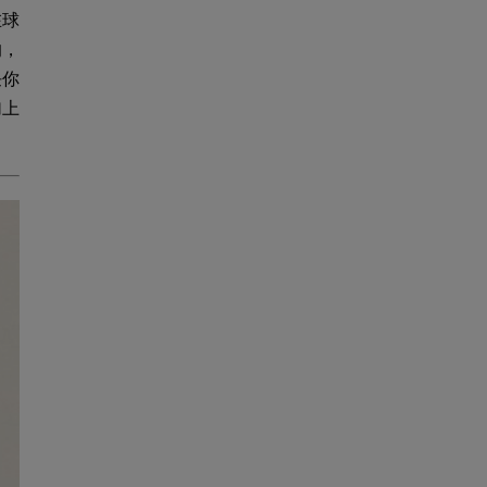
在球
的，
任你
加上