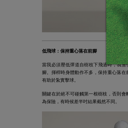
低飛球：保持重心落在前腳
當我必須壓低彈道自樹枝下飛過時，我會
腳。揮桿時身體動作不多，保持重心落在
有助於紮實擊球。
關鍵在於絕不可碰觸第一根樹枝，否則會
為保險，有時候差半吋結果截然不同。