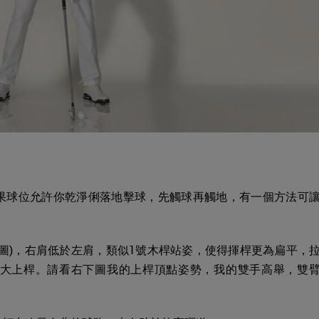
果球位允許你乾淨俐落地擊球，先觸球再觸地，有一個方法可
圖)，右肩低於左肩，類似1號木桿站姿，使得揮桿更為扁平，
大上桿。請看右下圖我的上桿頂點姿勢，我的雙手高舉，雙