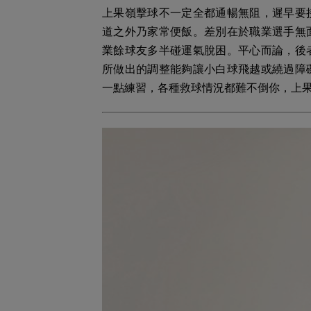
上果嶺擊球不一定全都通暢無阻，遲早要
道之外乃家常便飯。差別在於職業選手無
業餘球友多半碰運氣脫困。平心而論，後
所做出的調整能夠讓小白球飛越或繞過障
一點練習，各種救球情況都難不倒你，上