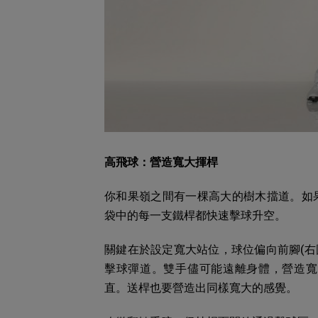
高飛球：營造寬大揮桿
你和果嶺之間有一棵高大的樹木擋道。如
袋中的每一支鐵桿都快速擊球升空。
關鍵在於設定寬大站位，球位偏向前腳(右
擊球彈道。雙手儘可能遠離身體，營造寬
直。送桿也要營造出同樣寬大的感覺。