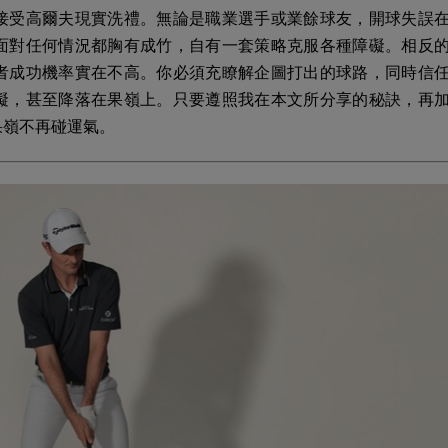
接受高爾夫現實洗禮。無論是職業選手或業餘球友，開球失誤
面對任何情況都胸有成竹，自有一套策略克服各種障礙。相反
者成功機率實在不高。你必須充瞭解企圖打出的球路，同時信
礙，甚至降落在果嶺上。只要遵照我在本文所分享的秘訣，再
果嶺不再碰運氣。