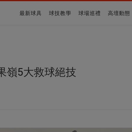
最新球具
球技教學
球場巡禮
高壇動態
果嶺5大救球絕技