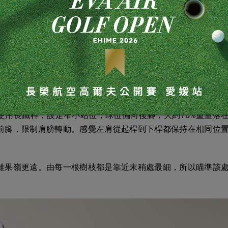
使用長鐵桿，設定窄小站位，球位偏向後腳，大約70%重量落
前腳，限制肩膀轉動。感覺左肩從起桿到下桿都保持在相同位
離果嶺更遠。由每一根樹枝都是靠近末稍處最細，所以瞄準該