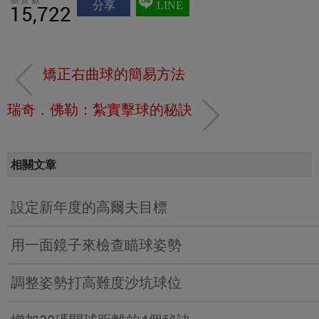
分享
LINE
15,722
矯正右曲球的簡易方法
瑞奇．佛勒：紮實擊球的秘訣
相關文章
設定新年度的高爾夫目標
用一面鏡子來檢查瞄球姿勢
調整姿勢打高難度沙坑球位