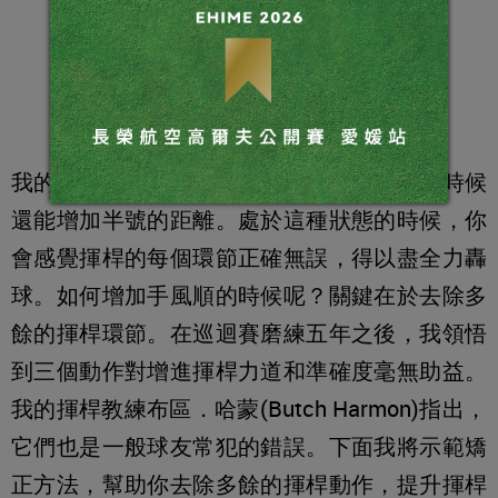
我的每支球桿都有固定擊球距離，手風順的時候
還能增加半號的距離。處於這種狀態的時候，你
會感覺揮桿的每個環節正確無誤，得以盡全力轟
球。如何增加手風順的時候呢？關鍵在於去除多
餘的揮桿環節。在巡迴賽磨練五年之後，我領悟
到三個動作對增進揮桿力道和準確度毫無助益。
我的揮桿教練布區．哈蒙(Butch Harmon)指出，
它們也是一般球友常犯的錯誤。下面我將示範矯
正方法，幫助你去除多餘的揮桿動作，提升揮桿