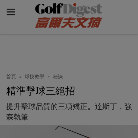
首頁
»
球技教學
»
秘訣
精準擊球三絕招
提升擊球品質的三項矯正。達斯丁．強
森執筆