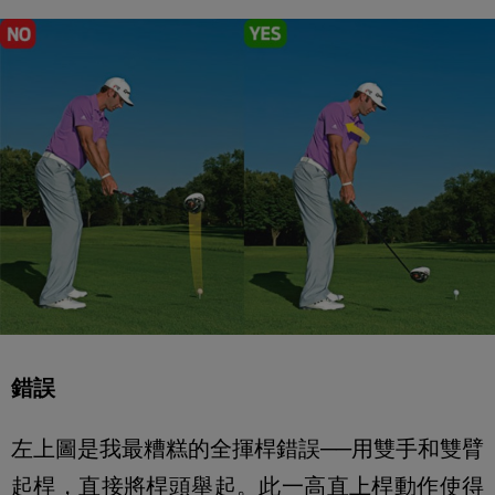
錯誤
左上圖是我最糟糕的全揮桿錯誤──用雙手和雙臂
起桿，直接將桿頭舉起。此一高直上桿動作使得