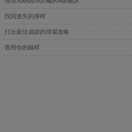
增加30碼開球距離的4個秘訣
找回迷失的揮桿
打出最佳成績的球場攻略
善用你的鐵桿