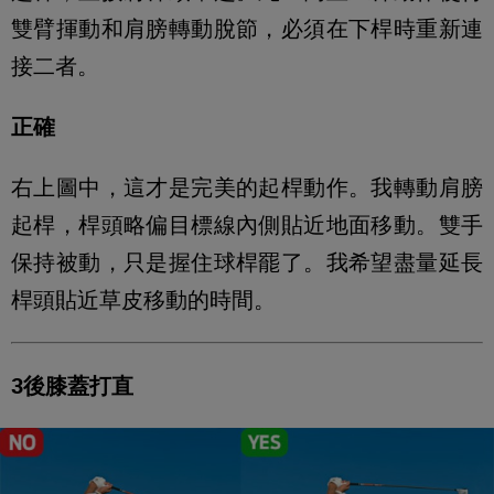
雙臂揮動和肩膀轉動脫節，必須在下桿時重新連
接二者。
正確
右上圖中，這才是完美的起桿動作。我轉動肩膀
起桿，桿頭略偏目標線內側貼近地面移動。雙手
保持被動，只是握住球桿罷了。我希望盡量延長
桿頭貼近草皮移動的時間。
3後膝蓋打直