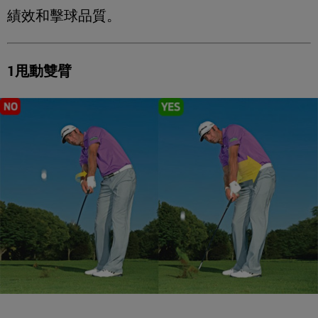
績效和擊球品質。
1甩動雙臂