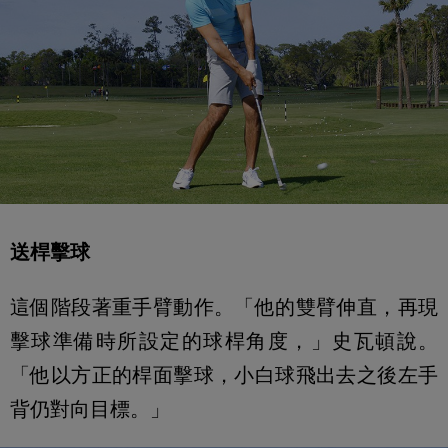
送桿擊球
這個階段著重手臂動作。「他的雙臂伸直，再現
擊球準備時所設定的球桿角度，」史瓦頓說。
「他以方正的桿面擊球，小白球飛出去之後左手
背仍對向目標。」