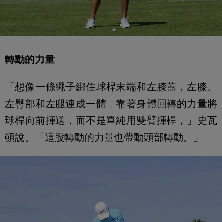
轉動的力量
「想像一條繩子綁住球桿末端和左膝蓋，左膝、
左臀部和左腿連成一體，靠著身體回轉的力量將
球桿向前揮送，而不是單純用雙臂揮桿，」史瓦
頓說。「這股轉動的力量也帶動頭部轉動。」