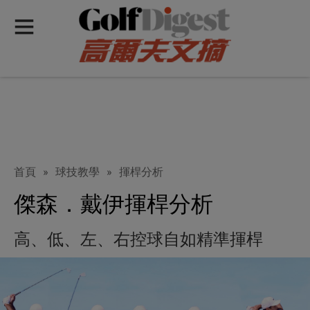
首頁
»
球技教學
»
揮桿分析
傑森．戴伊揮桿分析
高、低、左、右控球自如精準揮桿