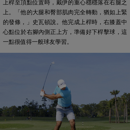
上桿至頂點位置時，戴伊的重心穩穩落在右腿之
上。「他的大腿和臀部肌肉完全轉動，猶如上緊
的發條，」史瓦頓說。他完成上桿時，右膝蓋中
心點位於右腳內側正上方，準備好下桿擊球，這
一點很值得一般球友學習。