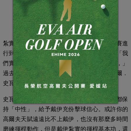
紮實的基本功是傑森．戴伊(Jason Day)在比賽進
行到白熱化之時仍然控球自如的主要原因。「我
們實是求是，比大多數選手更為著重基本功，」
過去17年一直擔任教練和桿弟雙重職務的柯爾．
史瓦頓(Col Swatton)說。
史瓦頓指出，從頭部位置、握桿到重量分配都保
持「中性」，給予戴伊充份擊球信心。或許你的
高爾夫天賦遠遠比不上戴伊，也沒有那麼多時間
磨練揮桿動作，但是戴伊紮實的揮桿基本功，還