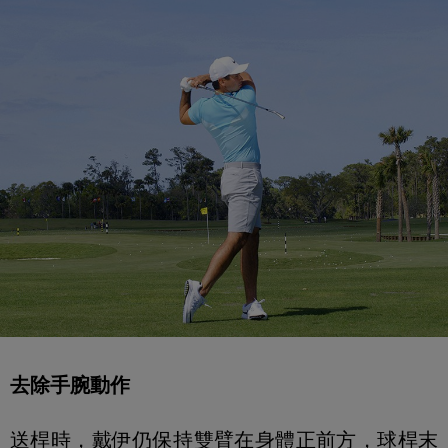
去除手腕動作
送桿時，戴伊仍保持雙臂在身體正前方，球桿末