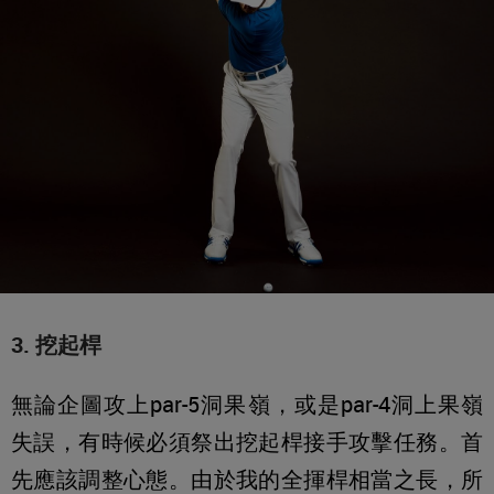
3. 挖起桿
無論企圖攻上par-5洞果嶺，或是par-4洞上果嶺
失誤，有時候必須祭出挖起桿接手攻擊任務。首
先應該調整心態。由於我的全揮桿相當之長，所