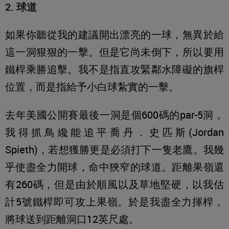
2. 球道
如果你聽從我的建議開出漂亮的一球，無異於給
這一洞狠狠的一擊。但是它尚未倒下，所以要用
鐵桿乘勝追擊。我不是指直攻緊鄰水障礙的旗桿
位置，而是指給予小白球紮實的一擊。
去年美國公開賽最後一洞是個600碼的par-5洞，
我得抓鳥纔能追平喬丹．史匹斯(Jordan
Spieth)，若想獲勝更是必須打下一隻老鷹。我幾
乎使盡全力開球，命中狹窄的球道。距離果嶺還
有260碼，但是由於順風以及草地堅硬，以我估
計5號鐵桿即可攻上果嶺。於是我盡全力揮桿，
將球送到距離洞口12英尺處。