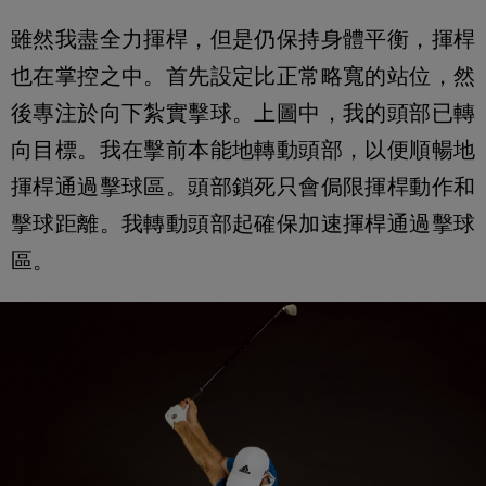
雖然我盡全力揮桿，但是仍保持身體平衡，揮桿
也在掌控之中。首先設定比正常略寬的站位，然
後專注於向下紮實擊球。上圖中，我的頭部已轉
向目標。我在擊前本能地轉動頭部，以便順暢地
揮桿通過擊球區。頭部鎖死只會侷限揮桿動作和
擊球距離。我轉動頭部起確保加速揮桿通過擊球
區。