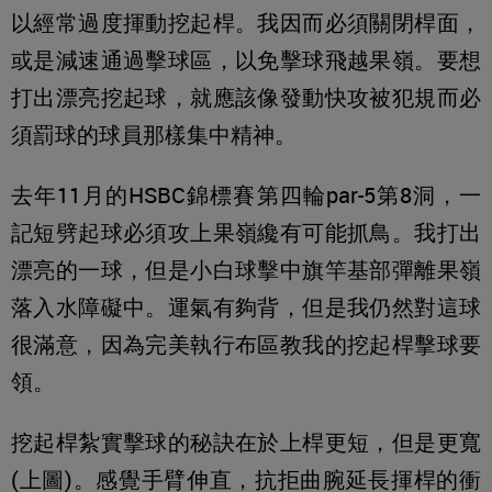
以經常過度揮動挖起桿。我因而必須關閉桿面，
或是減速通過擊球區，以免擊球飛越果嶺。要想
打出漂亮挖起球，就應該像發動快攻被犯規而必
須罰球的球員那樣集中精神。
去年11月的HSBC錦標賽第四輪par-5第8洞，一
記短劈起球必須攻上果嶺纔有可能抓鳥。我打出
漂亮的一球，但是小白球擊中旗竿基部彈離果嶺
落入水障礙中。運氣有夠背，但是我仍然對這球
很滿意，因為完美執行布區教我的挖起桿擊球要
領。
挖起桿紮實擊球的秘訣在於上桿更短，但是更寬
(上圖)。感覺手臂伸直，抗拒曲腕延長揮桿的衝