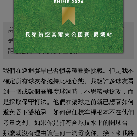
當我端詳一座球場時，眼中所見非障礙，而
是機會。無論球道狹窄、長草區險惡，或是
距離超長，我都照單全收。
我們在巡迴賽早已習慣各種艱難挑戰。但是我不
確定所有球友都抱持此種心態。我想許多球友看
到一個或數個高難度球洞時，不思積極搶攻，而
是採取保守打法。他們在架球之前就已想著如何
避免吞下雙柏忌，如何保住標準桿根本不在他們
考量之列。如果你是打符合球技水平的開球台，
那麼就沒有理由讓任何一洞霸凌你。接下來我將