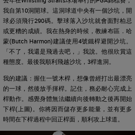
去年在Whistling Straits球場舉行的PGA錦標賽，
我自第10洞開球。這洞球道中央有一個沙坑，開
球必須飛行290碼。擊球落入沙坑就會面對柏忌
或更糟的成績。我在熱身的時候，教練布區．哈
蒙(Butch Harmon)建議使用4號鐵桿避開沙坑。
「不了，我還是飛過去吧，」我說。他很欣賞這
種態度。最後我順利飛越沙坑，3桿進洞。
我的建議：握住一號木桿，想像曾經打出最漂亮
的一球，然後放手揮桿。記住，務必耐心完成上
桿動作。感覺身體無法繼續向後轉動之後再開始
下桿(上圖)。你將因而儲存更多能量，並有更多
時間在下桿過程中回正桿面，順利攻上球道。