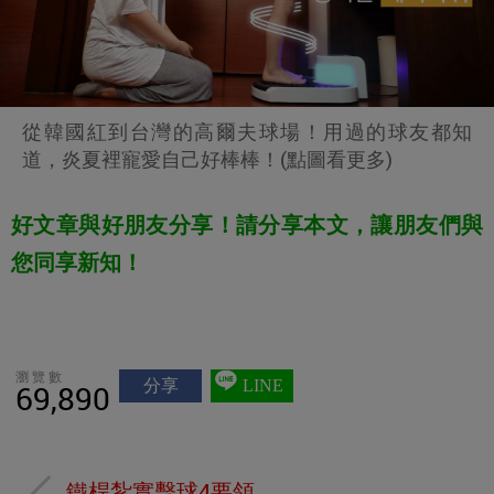
從韓國紅到台灣的高爾夫球場！用過的球友都知
道，炎夏裡寵愛自己好棒棒！(點圖看更多)
好文章與好朋友分享！請分享本文，讓朋友們與
您同享新知！
瀏覽數
分享
LINE
69,890
鐵桿紮實擊球4要領