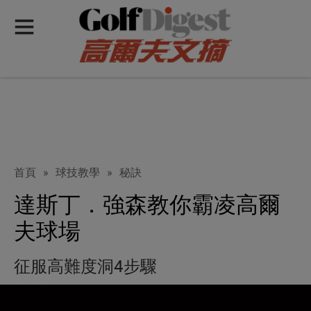
首頁
»
球技教學
»
秘訣
達斯丁．強森教你霸凌高爾
夫球場
征服高難度洞4步驟