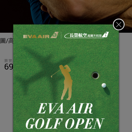
圖/高爾夫文摘
瀏覽數
分享
LINE
69,890