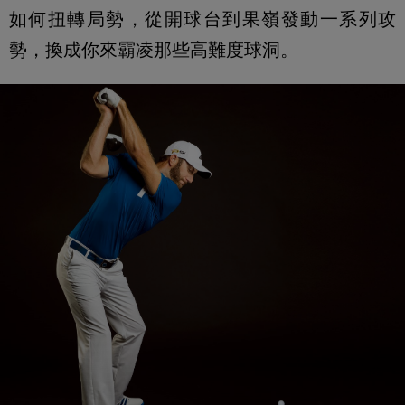
如何扭轉局勢，從開球台到果嶺發動一系列攻
勢，換成你來霸凌那些高難度球洞。