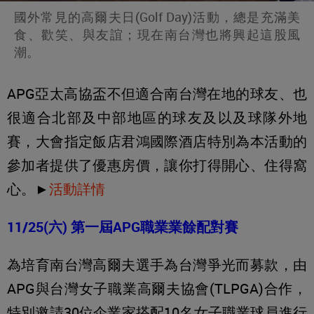
國外常見的高爾夫日(Golf Day)活動，總是充滿美
食、歡笑、與友誼；現在南台灣也將興起這股風
潮。
APG亞太高協盃不但適合南台灣在地的球友、也
很適合北部及中部地區的球友及以及球隊外地
賽，大會指定飯店君鴻國際酒店特別為本活動的
參加者提供了優惠房價，讓你打得開心、住得窩
心。►
活動詳情
11/25(六) 第一屆APG職業業餘配對賽
為培育南台灣高爾夫選手為台灣爭光而募款，由
APG與台灣女子職業高爾夫協會(TLPGA)合作，
特別邀請30位企業家搭配10名女子職業球員進行