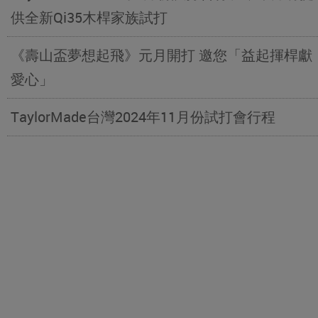
供全新Qi35木桿家族試打
《壽山盃夢想起飛》元月開打 邀您「益起揮桿獻
愛心」
TaylorMade台灣2024年11月份試打會行程