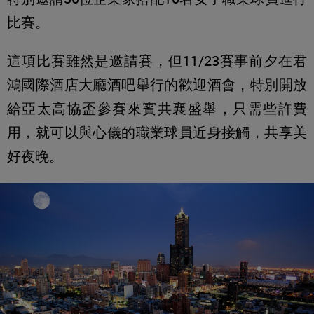
比賽。
這項比賽雖然是邀請賽，但11/23賽事前夕在君
鴻國際酒店大廳酒吧舉行的歡迎酒會，特別開放
給亞太高協盃參賽來賓共襄盛舉，只需些許費
用，就可以與心儀的職業球員近身接觸，共享美
好夜晚。