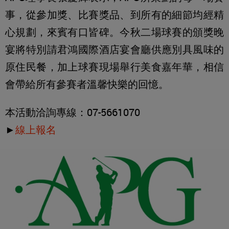
事，從參加獎、比賽獎品、到所有的細節均經精
心規劃，來賓有口皆碑。今秋二場球賽的頒獎晚
宴將特別請君鴻國際酒店宴會廳供應別具風味的
原住民餐，加上球賽現場舉行美食嘉年華，相信
會帶給所有參賽者溫馨快樂的回憶。
本活動洽詢專線：07-5661070
►
線上報名