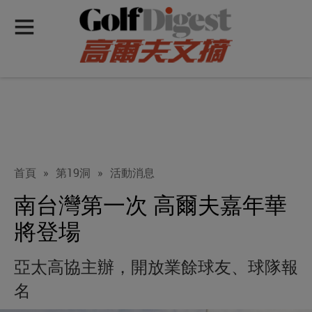
首頁
»
第19洞
»
活動消息
南台灣第一次 高爾夫嘉年華
將登場
亞太高協主辦，開放業餘球友、球隊報
名