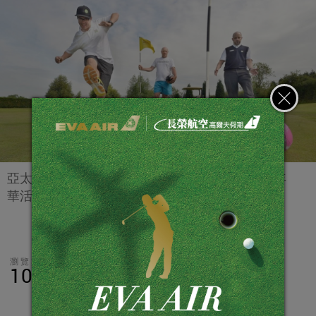
亞太高協將主辦台灣南部史上第一次的高爾夫嘉年
華活動。(情境照)
瀏覽數
分享
LINE
10,259