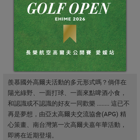
羨慕國外高爾夫活動的多元形式嗎？倘佯在
陽光綠野、一面打球、一面來點啤酒小食，
和認識或不認識的好友一同歡樂 ........ 這已不
再是夢想，由亞太高爾夫交流協會(APG) 精
心策畫、南台灣第一次高爾夫嘉年華活動，
即將在近期登場。