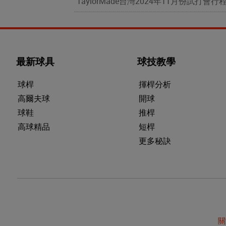
TaylorMade台灣2024年11月份試打會行
最新球具
球技教學
球桿
揮桿分析
高爾夫球
開球
球鞋
推桿
高球精品
短桿
更多秘訣
關