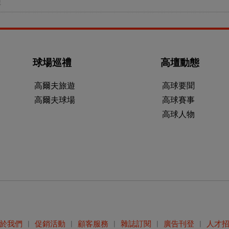
程
球場巡禮
高壇動態
高爾夫旅遊
高球要聞
高爾夫球場
高球賽事
高球人物
於我們
|
促銷活動
|
顧客服務
|
雜誌訂閱
|
廣告刊登
|
人才