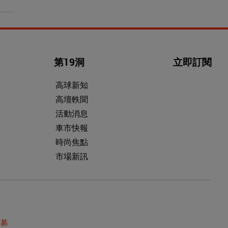
第19洞
立即訂閱
高球新知
高壇軼聞
活動消息
車市快報
時尚焦點
市場新訊
招募