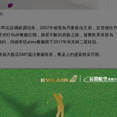
獻藝。
02年即在該國嶄露頭角，2007年被
譽為丹麥最佳主廚，並曾擔任
El Bulli餐廳任職，摘星不斷的廚藝之路，被餐飲界美譽為
約，持續率領atera餐廳摘下2017年米其林二星桂冠。
日在台北美福大飯店GMT義法餐廳客座，餐桌上的盛宴精采可期。
inot Noir Sparkling
lanc 2015
uvignon 2014
n 2012