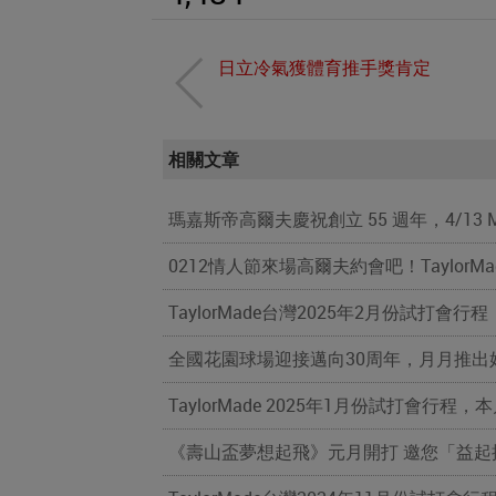
日立冷氣獲體育推手獎肯定
相關文章
瑪嘉斯帝高爾夫慶祝創立 55 週年，4/13 M
0212情人節來場高爾夫約會吧！TaylorMa
TaylorMade台灣2025年2月份試打會行程
全國花園球場迎接邁向30周年，月月推出
TaylorMade 2025年1月份試打會行程
《壽山盃夢想起飛》元月開打 邀您「益起