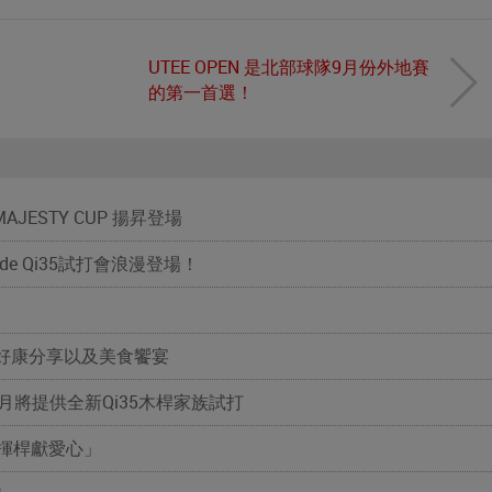
UTEE OPEN 是北部球隊9月份外地賽
的第一首選！
AJESTY CUP 揚昇登場
de Qi35試打會浪漫登場！
好康分享以及美食饗宴
，本月將提供全新Qi35木桿家族試打
揮桿獻愛心」