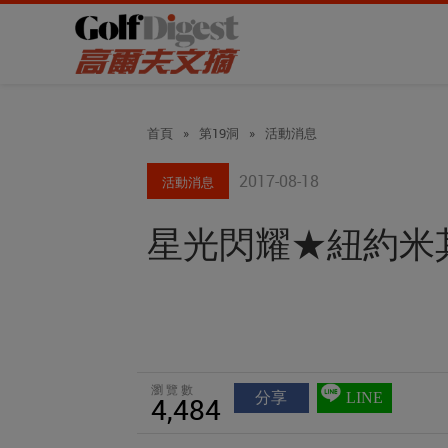
首頁
»
第19洞
»
活動消息
2017-08-18
活動消息
星光閃耀★紐約米
瀏覽數
分享
LINE
4,484