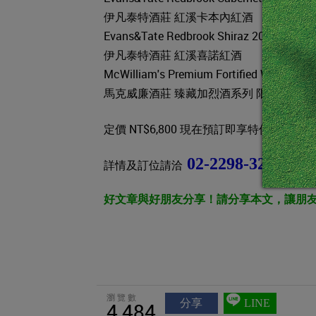
伊凡泰特酒莊 紅溪卡本內紅酒
Evans&Tate Redbrook Shiraz 2012
伊凡泰特酒莊 紅溪喜諾紅酒
McWilliam's Premium Fortified Wines Sh
馬克威廉酒莊 臻藏加烈酒系列 限釀陳年慕
NT$5,
定價 NT$6,800 現在預訂即享特價
02-2298-3206
詳情及訂位請洽
泰德
好文章與好朋友分享！請分享本文，讓朋
瀏覽數
分享
LINE
4,484