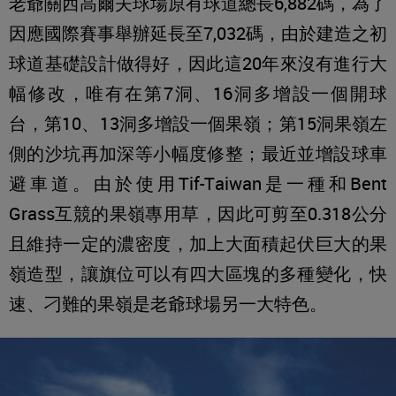
老爺關西高爾夫球場原有球道總長6,882碼，為了
因應國際賽事舉辦延長至7,032碼，由於建造之初
球道基礎設計做得好，因此這20年來沒有進行大
幅修改，唯有在第7洞、16洞多增設一個開球
台，第10、13洞多增設一個果嶺；第15洞果嶺左
側的沙坑再加深等小幅度修整；最近並增設球車
避車道。由於使用Tif-Taiwan是一種和Bent
Grass互競的果嶺專用草，因此可剪至0.318公分
且維持一定的濃密度，加上大面積起伏巨大的果
嶺造型，讓旗位可以有四大區塊的多種變化，快
速、刁難的果嶺是老爺球場另一大特色。