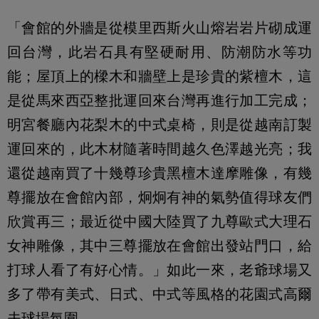
「會館的外牆是從模里西斯火山熔岩岩片砌成運
回台灣，此岩石具有堅硬耐用、防潮防水等功
能；屋頂上的樑木和牆壁上是珍貴的紫檀木，這
是從馬來西亞整批運回來台灣再進行加工完成；
明宮餐廳內花梨木的中式桌椅，則是從越南訂製
運回來的，此木材隨著時間越久色澤越光亮；我
還從越南買了十幾尊珍貴黑檀木達摩雕像，有幾
尊擺放在會館內部，炯炯有神的氣勢值得球友們
欣賞再三；最近從中國大陸買了九尊歐式大理石
女神雕像，其中三尊擺放在會館出發站門口，給
打球人看了有好心情。」如此一來，老爺球場又
多了帶有美式、日式、中式等風格的花園式高爾
夫球場氛圍。