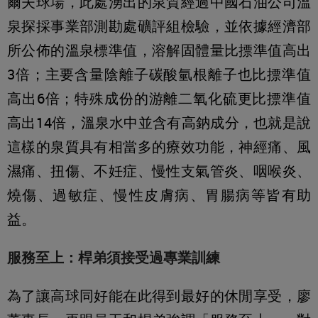
爾夫球場，此處湧出的泉質經過中國石油公司溫
泉探採事業部測勘處礦評組檢驗，並依據經濟部
所公佈的溫泉標準值，溶解固體量比摽準值高出
3倍；主要含量陰離子碳酸氫根離子也比摽準值
高出6倍；特殊成份的游離二氧化硫更比摽準值
高出14倍，溫泉水中並含有高鈉成分，也就是說
這樣的泉質具有相當多的療效功能，神經痛、風
濕痛、扭傷、不妊症、慢性支氣管炎、咽喉炎、
燒傷、過敏症、慢性皮膚病、胃腸病等皆有助
益。
服務至上：桿弟須接受過專業訓練
為了讓高球同好能在此得到最好的休閒享受，廖