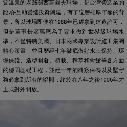
質溫泉的老爺關西高爾夫球場，是台灣營造業的
龍頭-互助營造投資興建，有了這層雄厚牢靠的背
景，所以球場即便在1988年已經拿到建造許可，
但是董事長廖萬應為了要求做到世界級球場水
準，不僅特聘美國、日本兩國專業設計施工集團
精心策畫，並且歷經七年徹底做好水土保持、環
境保護、造型開發、植栽、種草和會館等各方面
的穩固基礎工程，並經一年的觀察保養以及堅守
務必拿到所有的證照，終於在八年之後1996年才
正式對外開放。