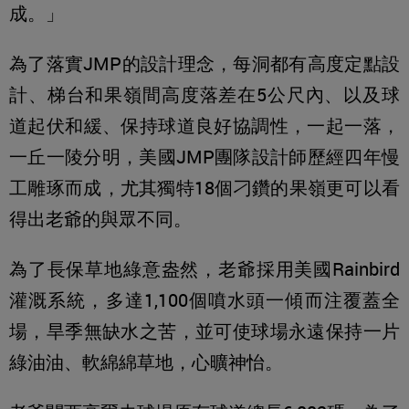
成。」
為了落實JMP的設計理念，每洞都有高度定點設
計、梯台和果嶺間高度落差在5公尺內、以及球
道起伏和緩、保持球道良好協調性，一起一落，
一丘一陵分明，美國JMP團隊設計師歷經四年慢
工雕琢而成，尤其獨特18個刁鑽的果嶺更可以看
得出老爺的與眾不同。
為了長保草地綠意盎然，老爺採用美國Rainbird
灌溉系統，多達1,100個噴水頭一傾而注覆蓋全
場，旱季無缺水之苦，並可使球場永遠保持一片
綠油油、軟綿綿草地，心曠神怡。