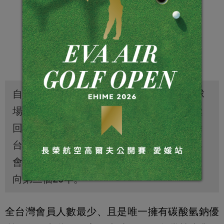
自1995年開場營運以來，老爺關西高爾夫球
場除致力提供高品質及球享受之外，也積極
回饋社會，持續舉辦職業大賽，提供球員舞
台，普獲各界好評。近來更陸續更新球道與
會館，將用最穩健也最優雅的身段，大步邁
向第二個20年。
全台灣會員人數最少、且是唯一擁有碳酸氫鈉優