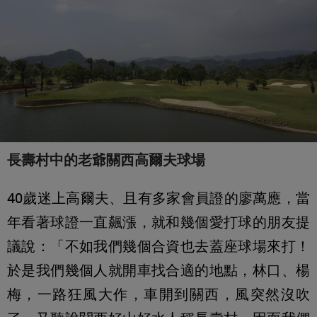
長壽村中的老爺關西高爾夫球場
40歲迷上高爾夫、且有多家會員證的廖萬應，當
年看著球證一直飆漲，就和幾個愛打球的朋友提
議說：「不如我們幾個合資也去蓋座球場來打！
於是我們幾個人就開車找合適的地點，林口、楊
梅，一路狂風大作，車開到關西，風突然沒吹