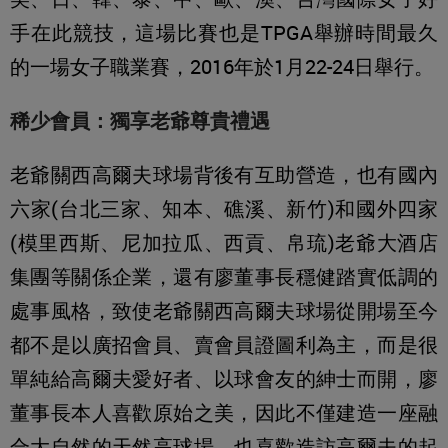
手在此競技，這場比賽也是TPGA舉辦時間最久
的一場女子職業賽，2016年於1月22-24日舉行。
稀少會員：獨享老爺尊貴禮遇
老爺關西高爾夫球場背後有互助營造，也有國內
六家(台北三家、知本、礁溪、新竹)和國外四家
(模里西斯、尼加拉瓜、西貢、帛琉)老爺大酒店
集團等關係企業，還有廖董事長穩健踏實低調的
處事風格，致使老爺關西高爾夫球場從開場至今
都不是以廣招會員、賣會員證圖利為主，而是很
單純給高爾夫愛好者、以球會友的紳士而開，廖
董事長本人喜歡原始之美，因此不僅建造一座融
合大自然的天然高球場，也喜歡造訪高爾夫的起