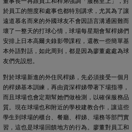
董事長一再跟員工和桿弟強調「服務至上」，對
於員工的態度和處事也都特別講求，尤其為了讓
遠道慕名而來的外國球友不會因語言溝通困難而
壞了一整天的打球心情，球場每星期會幫桿娣們
安排上日本高爾夫錄影帶課程，還教一些簡單基
本外語對話，如此周到，都是因為廖董處處為球
友們先設想。
對於球場新進的外住民桿娣，先必須接受一個月
的桿娣基本訓練，再由資深桿娣帶著下場指導，
而且球場也會定期幫她們做檢測，以確保服務品
質。現在球場也和附近的學校建教合作，讓這些
學生到球場的櫃台、餐廳、桿娣、場務等部門實
習，這也是球場回饋地方的行為。廖董對員工和