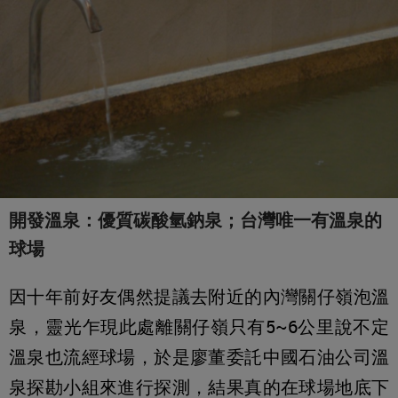
開發溫泉：優質碳酸氫鈉泉；台灣唯一有溫泉的
球場
因十年前好友偶然提議去附近的內灣關仔嶺泡溫
泉，靈光乍現此處離關仔嶺只有5~6公里說不定
溫泉也流經球場，於是廖董委託中國石油公司溫
泉探勘小組來進行探測，結果真的在球場地底下