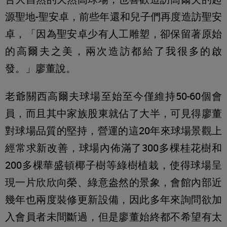
源聖地-聖安卓，前些年還和兒子們再度造訪聖安
卓，「因為聖安卓少有人工雕塑，卻保留著原始
的高爾夫之美，兩次造訪都給了我很多的啟
發。」廖董說。
老爺關西高爾夫球場至始至今僅維持50-60個會
員，而且其中家族股東就佔了大半，可見得廖董
對球場品質的堅持，營運的這20年來球場景觀上
經常求新改善，球場內佈滿了300多棵桂花樹和
200多棵華盛頓椰子樹等綠樹植栽，使得球場呈
現一片欣欣向榮、綠意盎然的景象，會館內部近
幾年也兩度裝修更新設備，因此多年來詢問欲加
入會員者未間斷過，但是廖董始終都不希望有太