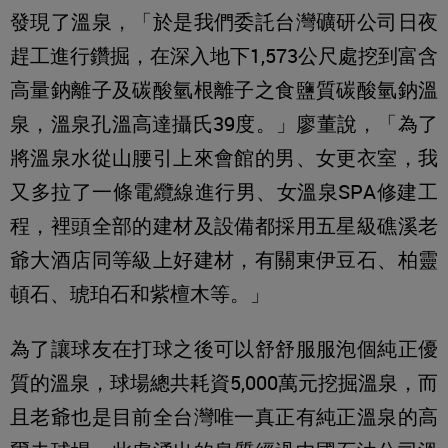
發現了溫泉，「於是我們委託台灣礦研公司日夜
趕工進行鑽掘，在深入地下1,573公尺處挖到富含
高量鈉離子及碳酸氫根離子之食鹽質碳酸氫鈉溫
泉，溫泉孔溫高達攝氏39度。」廖董說，「為了
將溫泉水從山腰引上來會館的男、女更衣室，我
又多拉了一條電纜線進行男、女溫泉SPA修建工
程，裡頭全部的建材及設備都採用五星級礁溪老
爺大酒店同等級上好建材，有關東伊豆石、柏靈
頓石、琥珀石和紫檀木等。」
為了讓球友在打球之後可以舒舒服服泡個純正優
質的溫泉，球場總共耗資5,000萬元挖掘溫泉，而
且老爺也是目前全台灣唯一真正有純正溫泉的高