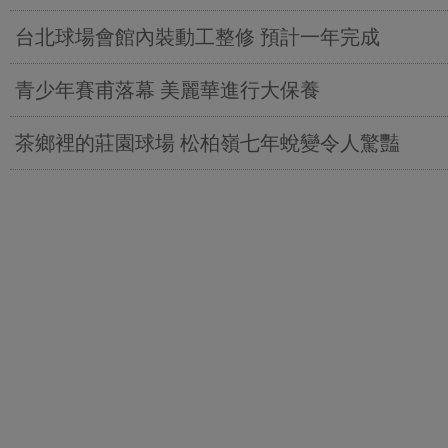
台北球場會館內裝動工整修 預計一年完成
青少年賽甫落幕 美麗華進行大保養
茶鄉裡的莊園球場 松柏嶺七年蛻變令人驚豔