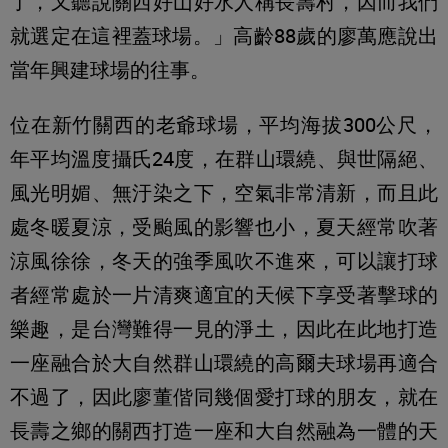
了，又聽說關西好山好水人稱長壽村，因而我們
就選定在這裡蓋球場。」高齡88歲的廖萬應說出
當年興建球場的往事。
位在新竹關西的老爺球場，平均海拔300公尺，
年平均溫度攝氏24度，在群山環繞、與世隔絕、
風光明媚、無汙染之下，空氣非常清新，而且此
處冬暖夏涼，受颱風的影響也小，夏天經常吹著
涼風徐徐，冬天的強季風吹不進來，可以讓打球
者經常處於一片清爽適宜的天候下享受著擊球的
樂趣，是台灣難得一見的淨土，因此在此地打造
一座融合於大自然群山環繞的高爾夫球場再適合
不過了，因此廖董偕同幾個愛打球的朋友，就在
長壽之鄉的關西打造一座和大自然融為一體的天