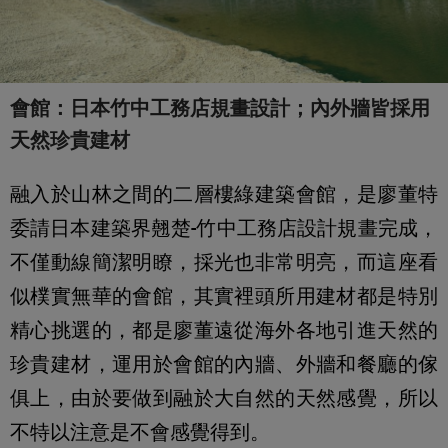
會館：日本竹中工務店規畫設計；內外牆皆採用
天然珍貴建材
融入於山林之間的二層樓綠建築會館，是廖董特
委請日本建築界翹楚-竹中工務店設計規畫完成，
不僅動線簡潔明瞭，採光也非常明亮，而這座看
似樸實無華的會館，其實裡頭所用建材都是特別
精心挑選的，都是廖董遠從海外各地引進天然的
珍貴建材，運用於會館的內牆、外牆和餐廳的傢
俱上，由於要做到融於大自然的天然感覺，所以
不特以注意是不會感覺得到。