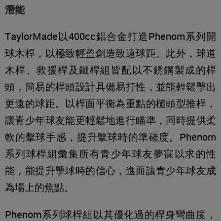
潛能
TaylorMade以400cc鋁合金打造Phenom系列開
球木桿，以極致輕盈創造致遠球距。此外，球道
木桿、救援桿及鐵桿組皆配以不銹鋼製成的桿
頭，簡易的桿頭設計具備易打性，並能輕鬆擊出
更遠的球距。以桿面平衡為重點的槌頭型推桿，
讓青少年球友能更輕鬆地進行瞄準，同時提供柔
軟的擊球手感，提升擊球時的準確度。Phenom
系列球桿組彙集所有青少年球友夢寐以求的性
能，能提升擊球時的信心，進而讓青少年球友成
為場上的焦點。
Phenom系列球桿組以其優化過的桿身彎曲度，