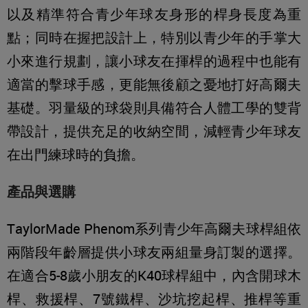
以及精準符合青少年球友身形的桿身長度為重
點；同時在握把設計上，特別以青少年的手掌大
小來進行規劃，讓小球友在揮桿的過程中也能有
適當的擊球手感，更能無後顧之憂地打好高爾夫
基礎。羽量級的球袋則具備符合人體工學的雙背
帶設計，提供充足的收納空間，減輕青少年球友
在出門練球時的負擔。
產品與選購
TaylorMade Phenom系列青少年高爾夫球桿組依
兩階段年齡層提供小球友兩組量身訂製的選擇。
在適合5-8歲小朋友的K40球桿組中，內含開球木
桿、救援桿、7號鐵桿、沙坑挖起桿、推桿等重