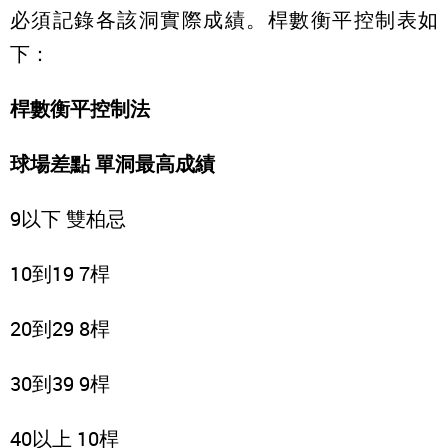
必須記錄各該洞實際成績。桿數衡平控制表如
下：
桿數衡平控制法
球場差點 單洞最高成績
9以下 雙柏忌
10到19 7桿
20到29 8桿
30到39 9桿
40以上 10桿