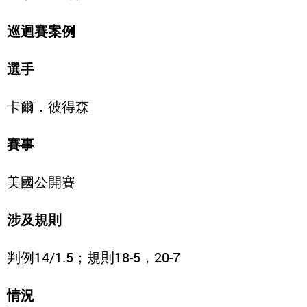
巡迴賽案例
選手
卡爾．彼得森
賽事
美國公開賽
涉及規則
判例14/1.5；規則18-5，20-7
情況