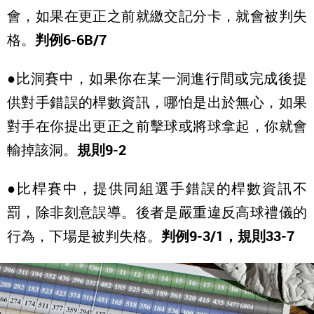
會，如果在更正之前就繳交記分卡，就會被判失
格。
判例6-6B/7
●比洞賽中，如果你在某一洞進行間或完成後提
供對手錯誤的桿數資訊，哪怕是出於無心，如果
對手在你提出更正之前擊球或將球拿起，你就會
輸掉該洞。
規則9-2
●比桿賽中，提供同組選手錯誤的桿數資訊不
罰，除非刻意誤導。後者是嚴重違反高球禮儀的
行為，下場是被判失格。
判例9-3/1，規則33-7