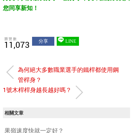
您同享新知！
瀏覽數
分享
LINE
11,073
為何絕大多數職業選手的鐵桿都使用鋼
管桿身？
1號木桿桿身越長越好嗎？
相關文章
果嶺速度快就一定好？