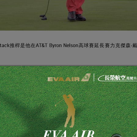
at Attack推桿是他在AT&T Byron Nelson高球賽延長賽力克傑森‧
ack推桿長34英寸，桿面角4度，整場比賽推球進洞的總距離長達令人
14洞更推進霍謝爾職業生涯最遠的博蒂推球，59英尺3英寸。
lack), 9.2度