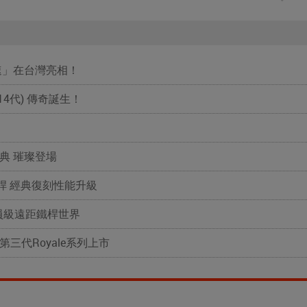
「超速」在台灣亮相！
(第14代) 傳奇誕生！
就經典 璀璨登場
球木桿 經典復刻性能升級
的球員級遠距鐵桿世界
三代Royale系列上市