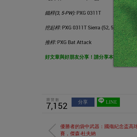
鐵桿(3, 5-PW):
PXG 0311T
挖起桿:
PXG 0311T Sierra (52, 56 度); PXG
推桿:
PXG Bat Attack
好文章與好朋友分享！請分享本文，讓朋
瀏覽數
分享
LINE
7,152
優勝者的袋中武器：國殤紀念盃高
賽，傑森‧杜夫納