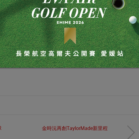
 0311T Zulu Raw (60 度)
友們與您同享新知！
球
金時沅再創TaylorMade新里程