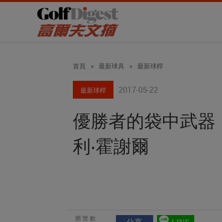
首頁
»
最新球具
»
最新球桿
2017-05-22
最新球桿
優勝者的袋中武器：20
利‧霍謝爾
瀏覽數