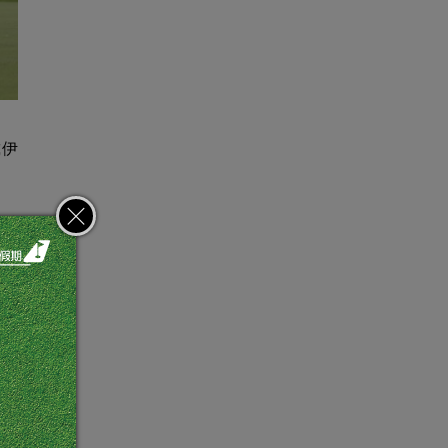
戴伊
咋舌