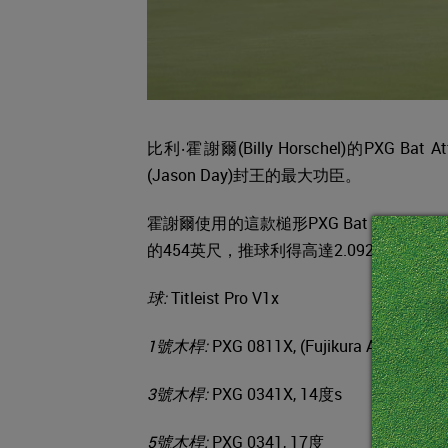
比利‧霍謝爾(Billy Horschel)的PXG B
(Jason Day)封王的最大功臣。
霍謝爾使用的這款槌形PXG Bat Att
的454英尺，推球利得高達2.092桿，第
球:
Titleist Pro V1x
1
號木桿:
PXG 0811X, (Fujikura Atmos 6X B
3
號木桿:
PXG 0341X, 14度s
5
號木桿:
PXG 0341, 17度